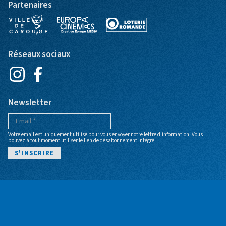
Partenaires
Réseaux sociaux
Newsletter
Votre email est uniquement utilisé pour vous envoyer notre lettre d'information. Vous
pouvez à tout moment utiliser le lien de désabonnement intégré.
Pied de page
POLITIQUE DE CONFIDENTIALITÉ
CGV BILLETTERIE
ARCHIVES
BILLETTERIE
© Cinéma Bio - Site web par
+P