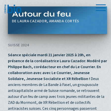
Aller au contenu principal
Menu
Autour du feu
LAURA CAZADOR, AMANDA CORTÉS
SUISSE 2024
Séance spéciale mardi 21 janvier 2025 à 20h, en
présence de la coréalisatrice Laura Cazador.
Modéré par
Philippe Bach, corédacteur en chef du Le Courrier. En
collaboration avec avec Le Courrier, Jeunesse
Solidaire, Jeunesse Socialiste et XR Rébellion !
Deux
anciens membres de La Bande à Fasel, un groupuscule
anticapitaliste armé de Suisse romande, se retrouvent
autour d’un feu de camp avec trois jeunes militantes de la
ZAD du Mormont, de XR Rébellion et de collectifs
antiracistes suisses. Ces cinq personnages passeront