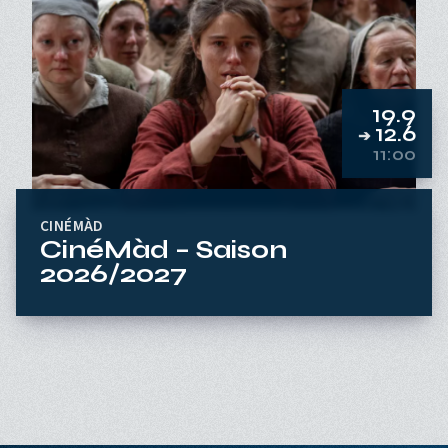
19.9
12.6
➔
11:00
CINÉMÀD
CinéMàd – Saison
2026/2027