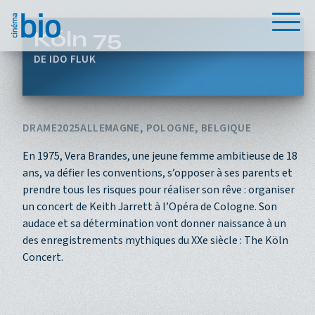
Aller au contenu principal
Menu
Köln 75
IDO FLUK
DRAME
2025
ALLEMAGNE, POLOGNE, BELGIQUE
En 1975, Vera Brandes, une jeune femme ambitieuse de 18
ans, va défier les conventions, s’opposer à ses parents et
prendre tous les risques pour réaliser son rêve : organiser
un concert de Keith Jarrett à l’Opéra de Cologne. Son
audace et sa détermination vont donner naissance à un
des enregistrements mythiques du XXe siècle : The Köln
Concert.