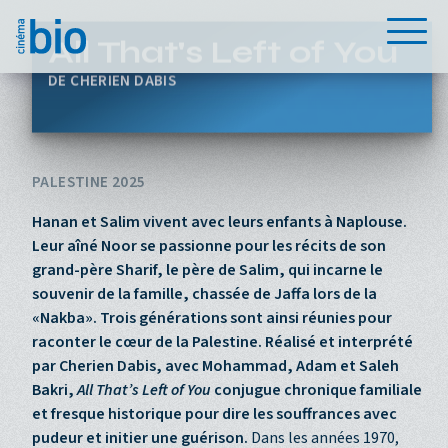
Aller au contenu principal
Menu
All That's Left of You
CHERIEN DABIS
PALESTINE 2025
Hanan et Salim vivent avec leurs enfants à Naplouse.
Leur aîné Noor se passionne pour les récits de son
grand-père Sharif, le père de Salim, qui incarne le
souvenir de la famille, chassée de Jaffa lors de la
«Nakba». Trois générations sont ainsi réunies pour
raconter le cœur de la Palestine. Réalisé et interprété
par Cherien Dabis, avec Mohammad, Adam et Saleh
Bakri,
All That’s Left of You
conjugue chronique familiale
et fresque historique pour dire les souffrances avec
pudeur et initier une guérison.
Dans les années 1970,