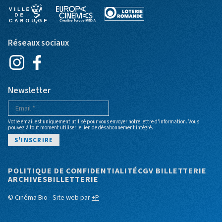
Réseaux sociaux
Newsletter
Votre email est uniquement utilisé pour vous envoyer notre lettre d'information. Vous
pouvez à tout moment utiliser le lien de désabonnement intégré.
Pied de page
POLITIQUE DE CONFIDENTIALITÉ
CGV BILLETTERIE
ARCHIVES
BILLETTERIE
© Cinéma Bio - Site web par
+P